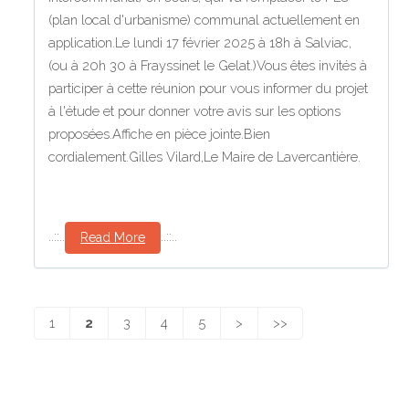
(plan local d'urbanisme) communal actuellement en
application.Le lundi 17 février 2025 à 18h à Salviac,
(ou à 20h 30 à Frayssinet le Gelat.)Vous êtes invités à
participer à cette réunion pour vous informer du projet
à l'étude et pour donner votre avis sur les options
proposées.Affiche en pièce jointe.Bien
cordialement.Gilles Vilard,Le Maire de Lavercantière.
..::..
..::..
Read More
1
2
3
4
5
>
>>