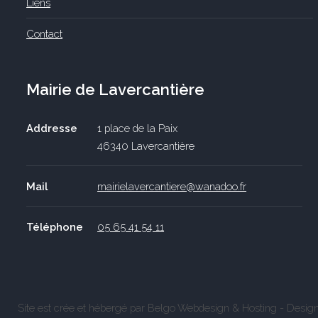
Liens
Contact
Mairie de Lavercantière
Addresse
1 place de la Paix
46340 Lavercantière
Mail
mairielavercantiere@wanadoo.fr
Téléphone
05 65 41 54 11
Site est crée et hébergé par Belgo Webdesign & Hosting - Design