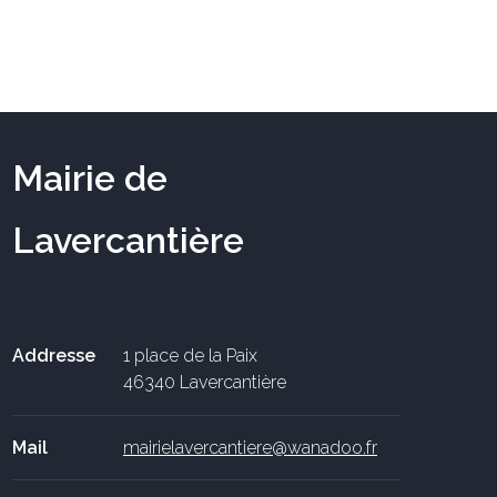
Mairie de
Lavercantière
Addresse
1 place de la Paix
46340 Lavercantière
Mail
mairielavercantiere@wanadoo.fr