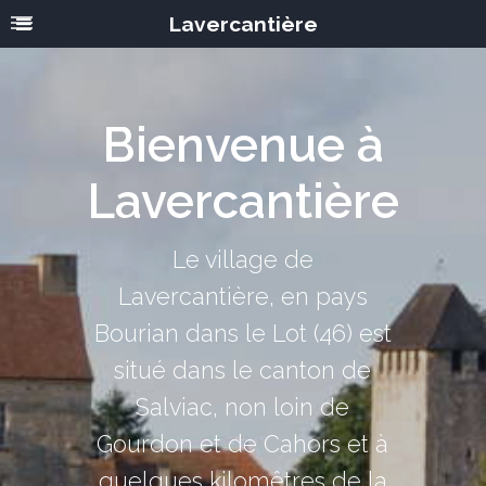
Lavercantière
Bienvenue à
Lavercantière
Le village de
Lavercantière, en pays
Bourian dans le Lot (46) est
situé dans le canton de
Salviac, non loin de
Gourdon et de Cahors et à
quelques kilomêtres de la